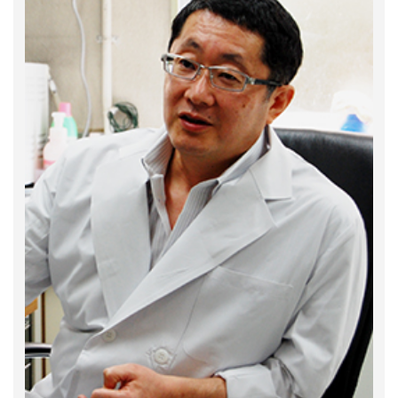
めまい
アレルギー性鼻炎
急性中耳炎
真珠腫性中耳炎
扁桃炎
急性喉頭蓋炎
喉頭浮腫
声帯ポリープ
難聴