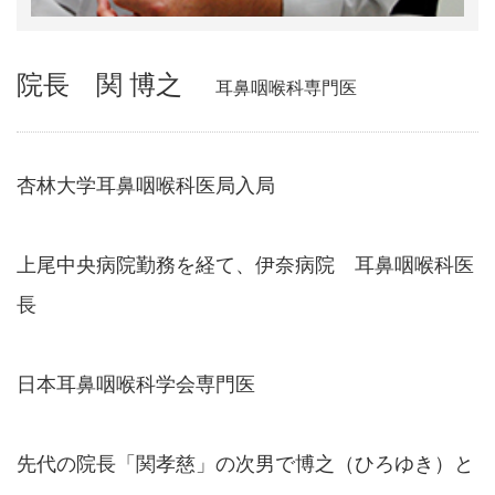
睡眠時無呼吸症候群
院長 関 博之
耳鼻咽喉科専門医
鼻骨骨折
アクセス
杏林大学耳鼻咽喉科医局入局
上尾中央病院勤務を経て、伊奈病院 耳鼻咽喉科医
長
日本耳鼻咽喉科学会専門医
先代の院長「関孝慈」の次男で博之（ひろゆき）と