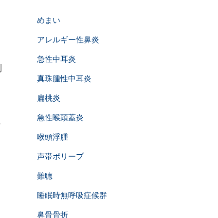
、
めまい
アレルギー性鼻炎
急性中耳炎
判
真珠腫性中耳炎
扁桃炎
急性喉頭蓋炎
こ
喉頭浮腫
声帯ポリープ
難聴
睡眠時無呼吸症候群
鼻骨骨折