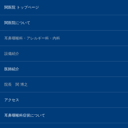
関医院 トップページ
睡眠時無呼吸症候群
鼻骨骨折
関医院について
アクセス
耳鼻咽喉科・アレルギー科・内科
設備紹介
医師紹介
院長 関 博之
アクセス
耳鼻咽喉科症状について