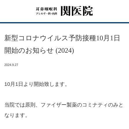
Menu
新型コロナウイルス予防接種10月1日
HOME
開始のお知らせ (2024)
関医院について
2024.9.27
耳鼻咽喉科・アレルギー科・内科
10月1日より開始致します。
設備紹介
当院では原則、ファイザー製薬のコミナティのみと
医師紹介
なります。
耳鼻咽喉科症状について