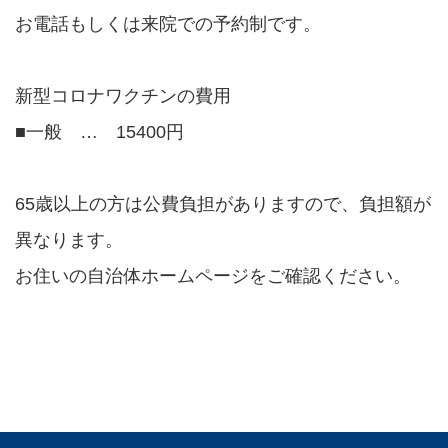
めまい
お電話もしくは来院での予約制です。
アレルギー性鼻炎
新型コロナワクチンの費用
急性中耳炎
■一般 … 15400円
真珠腫性中耳炎
65歳以上の方は公費負担がありますので、負担額が
扁桃炎
異なります。
急性喉頭蓋炎
お住いの自治体ホームページをご確認ください。
喉頭浮腫
声帯ポリープ
難聴